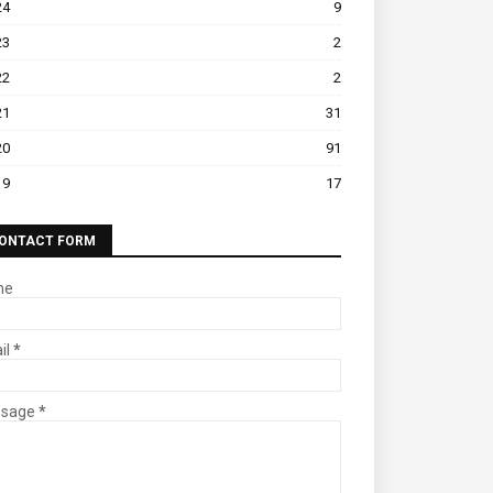
24
9
23
2
22
2
21
31
20
91
19
17
ONTACT FORM
me
il
*
ssage
*