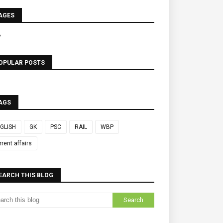
AGES
P
OPULAR POSTS
AGS
GLISH
GK
PSC
RAIL
WBP
rrent affairs
EARCH THIS BLOG