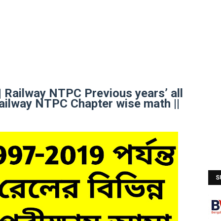
 Railway NTPC Previous years’ all
ilway NTPC Chapter wise math ||
S