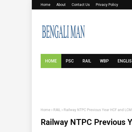
Home
About
Contact Us
Privacy Policy
HOME
PSC
RAIL
WBP
ENGLI
Home
RAIL
Railway NTPC Previous Year HCF and LCM
Railway NTPC Previous 