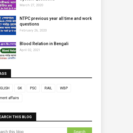
March 27, 2020
NTPC previous year all time and work
questions
February 26, 2020
Blood Relation in Bengali
April 02, 2021
AGS
GLISH
GK
PSC
RAIL
WBP
rrent affairs
EARCH THIS BLOG