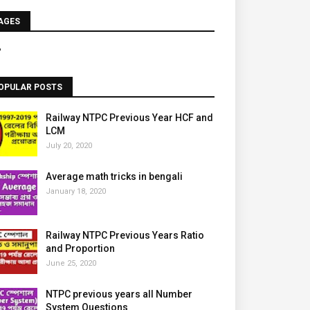
AGES
P
OPULAR POSTS
Railway NTPC Previous Year HCF and
LCM
July 20, 2020
Average math tricks in bengali
January 18, 2020
Railway NTPC Previous Years Ratio
and Proportion
June 25, 2020
NTPC previous years all Number
System Questions