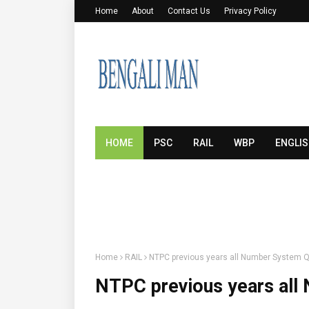
Home
About
Contact Us
Privacy Policy
HOME
PSC
RAIL
WBP
ENGLI
Home
RAIL
NTPC previous years all Number System 
NTPC previous years all