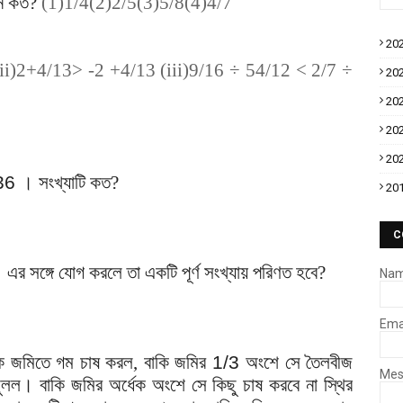
ান কত?
(1)1/4(2)2/5(3)5/8(4)4/7
20
ii)2+4/13> -2 +4/13 (iii)9/16 ÷ 54/12 < 2/7 ÷
20
20
20
20
36
।
সংখ্যাটি কত?
20
C
র সঙ্গে যোগ করলে তা একটি পূর্ণ সংখ্যায় পরিণত হবে?
Na
Ema
ধেক জমিতে গম চাষ করল, বাকি জমির
1/3
অংশে সে তৈলবীজ
Me
ুলল। বাকি জমির অর্ধেক অংশে সে কিছু চাষ করবে না স্থির