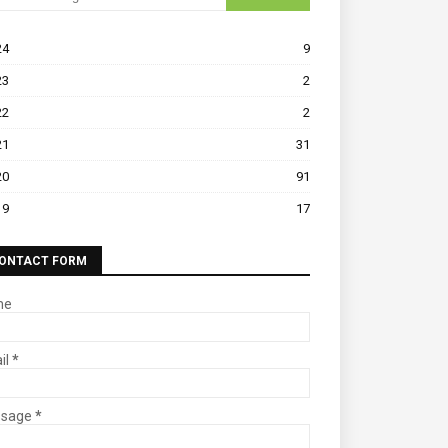
24
9
23
2
22
2
21
31
20
91
19
17
ONTACT FORM
me
il
*
ssage
*